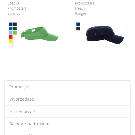
Czapka
Promostars
Promostars
Heavy
Sunvisor
Ranger
Promocje
Wyprzedaże
Hit cenowy!!!
Balony z nadrukiem