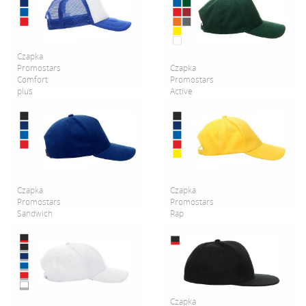
Czapka
Promostars
Czapka
Comfort
Promostars
plus
Active
Czapka
Czapka
Promostars
Promostars
Sandwich
Rap
Czapka