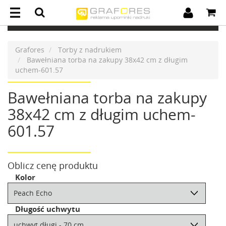
Grafores
Torby z nadrukiem
Bawełniana torba na zakupy 38x42 cm z długim
uchem-601.57
Bawełniana torba na zakupy
38x42 cm z długim uchem-
601.57
Oblicz cenę produktu
Kolor
Długość uchwytu