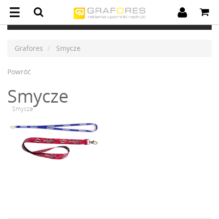
Grafores
Smycze
Powróć
Smycze
Smycze